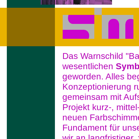
Das Warnschild "Bau
wesentlichen
Symb
geworden. Alles be
Konzeptionierung r
gemeinsam mit Auf
Projekt kurz-, mitte
neuen Farbschimme
Fundament für unse
wir an langfristiger,