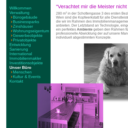
"Verachtet mir die Meister nicht
Willkommen
Verwaltung
280 m
2
in der Schottengasse 3 des ersten Bezi
Bürogebäude
Wien sind die Kopfwerkstatt für alle Dienstleis
Businessparks
die wir im Rahmen des Immobilienmanageme
anbieten. Der Letztstand an Technologie, einge
Zinshäuser
ein perfektes
Ambiente
geben den Rahmen fü
Wohnungseigentum
professionelle Abwicklung der auf unsere Ma
Gewerbeobjekte
individuell abgestimmten Konzepte.
Privatobjekte
Entwicklung
Sanierung
International
Immobilienmakler
Investitionsobjekte
Unser Büro
Menschen
Kultur & Events
Kontakt