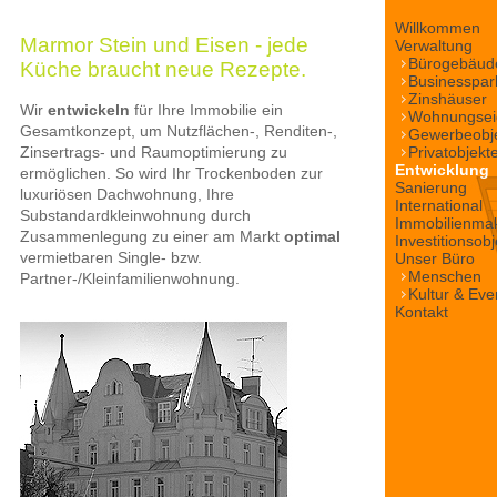
Willkommen
Marmor Stein und Eisen - jede
Verwaltung
Bürogebäud
Küche braucht neue Rezepte.
Businesspar
Zinshäuser
Wir
entwickeln
für Ihre Immobilie ein
Wohnungsei
Gesamtkonzept, um Nutzflächen-, Renditen-,
Gewerbeobj
Zinsertrags- und Raumoptimierung zu
Privatobjekt
Entwicklung
ermöglichen. So wird Ihr Trockenboden zur
Sanierung
luxuriösen Dachwohnung, Ihre
International
Substandardkleinwohnung durch
Immobilienmak
Zusammenlegung zu einer am Markt
optimal
Investitionsob
vermietbaren Single- bzw.
Unser Büro
Menschen
Partner-/Kleinfamilienwohnung.
Kultur & Eve
Kontakt